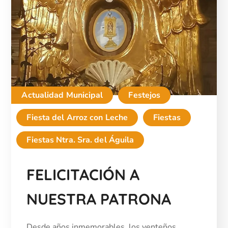
Actualidad Municipal
Festejos
Fiesta del Arroz con Leche
Fiestas
Fiestas Ntra. Sra. del Águila
FELICITACIÓN A
NUESTRA PATRONA
Desde años inmemorables, los venteños