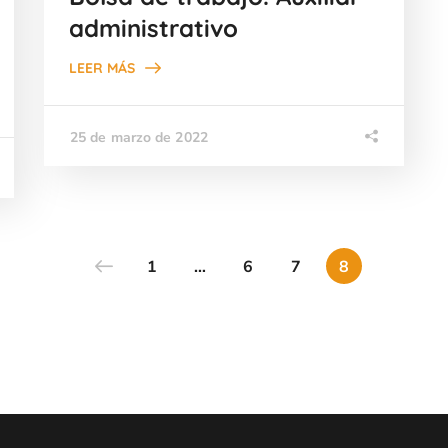
administrativo
LEER MÁS
25 de marzo de 2022
1
…
6
7
8